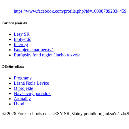
https://www.facebook.com/profile.php?id=100087892834459
Partneri projektu
Lesy SR
Ipolyerdő
Interreg
Budujeme partnerstvá
Európsky fond regionálneho rozvoja
Dôležité odkazy
Programy
Lesná škola Levice
O projekte
Návštevný poriadok
Aktuality
Úvod
© 2026 Forestschools.eu - LESY SR, štátny podnik organizačná zlo