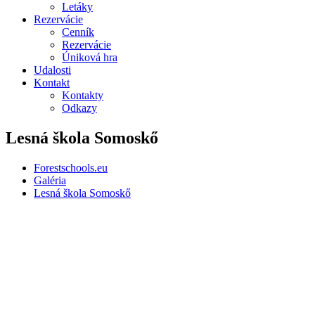
Letáky
Rezervácie
Cenník
Rezervácie
Úniková hra
Udalosti
Kontakt
Kontakty
Odkazy
Lesná škola Somoskő
Forestschools.eu
Galéria
Lesná škola Somoskő