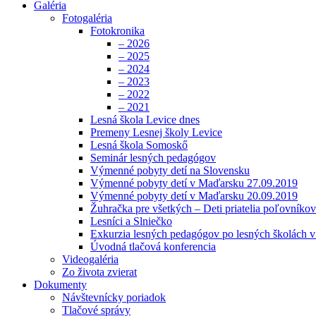
Galéria
Fotogaléria
Fotokronika
– 2026
– 2025
– 2024
– 2023
– 2022
– 2021
Lesná škola Levice dnes
Premeny Lesnej školy Levice
Lesná škola Somoskő
Seminár lesných pedagógov
Výmenné pobyty detí na Slovensku
Výmenné pobyty detí v Maďarsku 27.09.2019
Výmenné pobyty detí v Maďarsku 20.09.2019
Žuhračka pre všetkých – Deti priatelia poľovníkov
Lesníci a Slniečko
Exkurzia lesných pedagógov po lesných školách 
Úvodná tlačová konferencia
Videogaléria
Zo života zvierat
Dokumenty
Návštevnícky poriadok
Tlačové správy