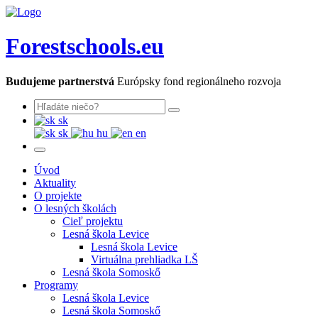
Forestschools.eu
Budujeme partnerstvá
Európsky fond regionálneho rozvoja
sk
sk
hu
en
Úvod
Aktuality
O projekte
O lesných školách
Cieľ projektu
Lesná škola Levice
Lesná škola Levice
Virtuálna prehliadka LŠ
Lesná škola Somoskő
Programy
Lesná škola Levice
Lesná škola Somoskő